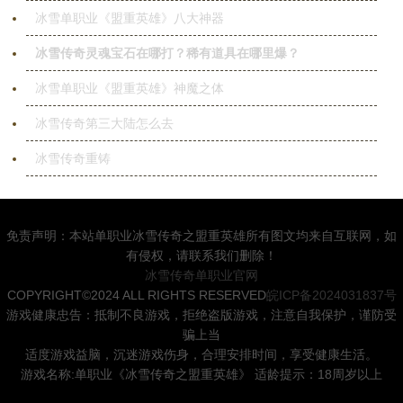
冰雪单职业《盟重英雄》八大神器
冰雪传奇灵魂宝石在哪打？稀有道具在哪里爆？
冰雪单职业《盟重英雄》神魔之体
冰雪传奇第三大陆怎么去
冰雪传奇重铸
免责声明：本站单职业冰雪传奇之盟重英雄所有图文均来自互联网，如
有侵权，请联系我们删除！
冰雪传奇单职业官网
COPYRIGHT©2024 ALL RIGHTS RESERVED
皖ICP备2024031837号
游戏健康忠告：抵制不良游戏，拒绝盗版游戏，注意自我保护，谨防受
骗上当
适度游戏益脑，沉迷游戏伤身，合理安排时间，享受健康生活。
游戏名称:单职业《冰雪传奇之盟重英雄》 适龄提示：18周岁以上