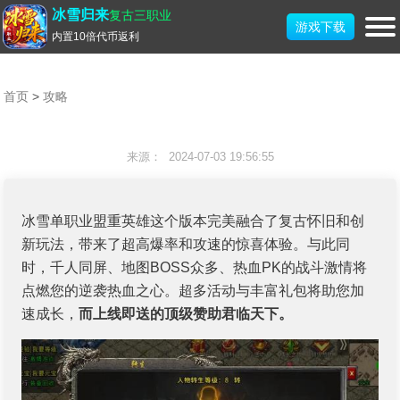
冰雪归来
复古三职业
游戏下载
内置10倍代币返利
首页
>
攻略
冰雪单职业技能升级攻略
来源： 2024-07-03 19:56:55
冰雪单职业盟重英雄这个版本完美融合了复古怀旧和创
新玩法，带来了超高爆率和攻速的惊喜体验。与此同
时，千人同屏、地图BOSS众多、热血PK的战斗激情将
点燃您的逆袭热血之心。超多活动与丰富礼包将助您加
速成长，
而上线即送的顶级赞助君临天下。