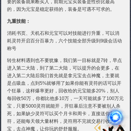
要的装备就果断买入，前期元宝买装备是性价比最高
的，因为元宝是稳定获得的，装备是可遇不可求的。
九重技能：
消耗书页、天机石和元宝可以对技能进行升重，可以消
耗灵符开启百分百暴力，六个技能全部升级到9级会活动
称号
转生材料遇到也不要犹豫，我们第一目标就是7转，早点
进入第二大陆，到了第二大陆，可以提升的会更多，在
进入第二大陆后我们首先就是拿元宝去点神魔，主要就
是点吸血，点到5%就够用了如果你能有灵符的话可以开
个狂暴，这样爆率更好，回收给的元宝能多20%，别人
每回收50万，你都比他多10万，一天可能就多了100万元
宝，只要5000灵符就能开，开狂暴后注意不要被别人杀
死，如果缺少灵符可以买个月卡和周卡，直接送你灵
符，还能每天领大量材料，灵符用不完就交易行收元
宝，去点神魔，让你玩的舒舒服服。