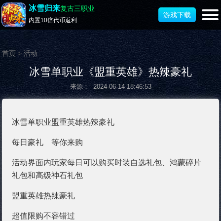
冰雪归来
复古三职业
游戏下载
内置10倍代币返利
首页
>
活动
冰雪单职业《盟重英雄》热辣豪礼
来源： 2024-06-14 18:46:53
冰雪单职业盟重英雄热辣豪礼
每日豪礼 等你来购
活动界面内玩家每日可以购买时装自选礼包、鸿蒙碎片
礼包和高级神石礼包
盟重英雄热辣豪礼
超值限购不容错过